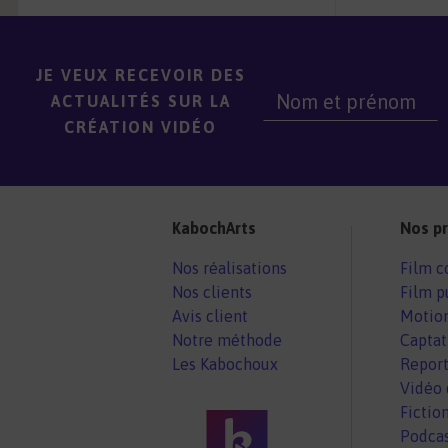
JE VEUX RECEVOIR DES
ACTUALITÉS SUR LA
CRÉATION VIDÉO
KabochArts
Nos pr
Nos réalisations
Film c
Nos clients
Film p
Avis client
Motio
Notre méthode
Capta
Les Kabochoux
Report
Vidéo 
Fictio
Podcas