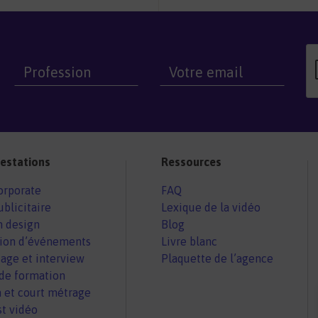
estations
Ressources
orporate
FAQ
ublicitaire
Lexique de la vidéo
n design
Blog
tion d’événements
Livre blanc
age et interview
Plaquette de l’agence
de formation
n et court métrage
t vidéo