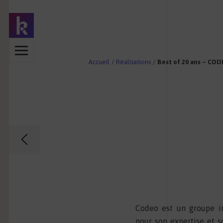
Accueil
/
Réalisations
/
Best of 20 ans – CO
IRE
Codeo est un groupe in
pour son expertise et s