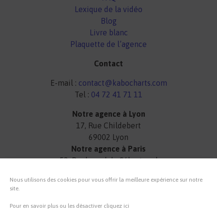
Lexique de la vidéo
Blog
Livre blanc
Plaquette de l’agence
Contact
E-mail :
contact@kabocharts.com
Tel :
04 72 41 71 11
Notre agence à Lyon
17, Rue Childebert
69002 Lyon
Notre agence à Paris
52, Boulevard de Sébastopol
75003 Paris
Nous utilisons des cookies pour vous offrir la meilleure expérience sur notre
site.
Lun-Ven 9H 18H
Pour en savoir plus ou les désactiver cliquez ici