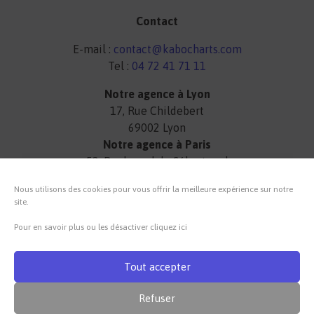
Contact
E-mail :
contact@kabocharts.com
Tel :
04 72 41 71 11
Notre agence à Lyon
17, Rue Childebert
69002 Lyon
Notre agence à Paris
52, Boulevard de Sébastopol
75003 Paris
Nous utilisons des cookies pour vous offrir la meilleure expérience sur notre
site.
Lun-Ven 9H 18H
Pour en savoir plus ou les désactiver cliquez ici
Tout accepter
© 2017-2026 SAS Kabocharts Vidéo
Refuser
Mentions légales
Politique de cookies