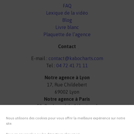
FAQ
Lexique de la vidéo
Blog
Livre blanc
Plaquette de l’agence
Contact
E-mail :
contact@kabocharts.com
Tel :
04 72 41 71 11
Notre agence à Lyon
17, Rue Childebert
69002 Lyon
Notre agence à Paris
52, Boulevard de Sébastopol
75003 Paris
Nous utilisons des cookies pour vous offrir la meilleure expérience sur notre
site.
Lun-Ven 9H 18H