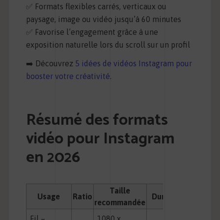
✅ Formats flexibles carrés, verticaux ou
paysage, image ou vidéo jusqu’à 60 minutes
✅ Favorise l’engagement grâce à une
exposition naturelle lors du scroll sur un profil
➡️ Découvrez
5 idées de vidéos Instagram pour
booster votre créativité
.
Résumé des formats
vidéo pour Instagram
en 2026
Taille
Du
Usage
Ratio
Durée idéale
recommandée
m
Fil –
1080 x