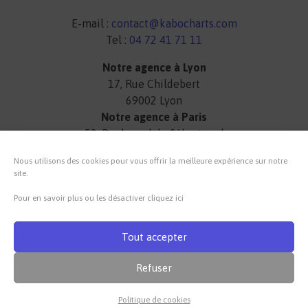
E-mail :
contact@kabocharts.com
Tel :
04 72 41 71 11
Notre agence à Lyon
17, Rue Childebert
69002 Lyon
Notre agence à Paris
52, Boulevard de Sébastopol
75003 Paris
Nous utilisons des cookies pour vous offrir la meilleure expérience sur notre
site.
Lun-Ven 9H 18H
Pour en savoir plus ou les désactiver cliquez ici
Tout accepter
© 2017-2026 SAS Kabocharts Vidéo
Refuser
Mentions légales
Politique de cookies
Politique de cookies